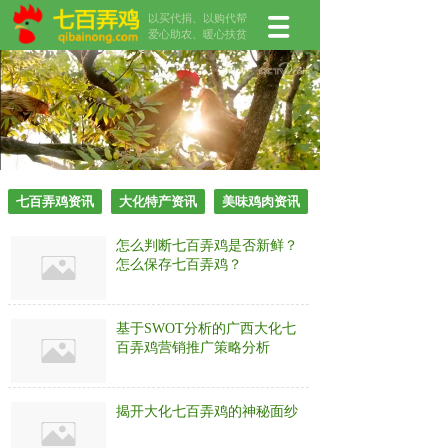
以买代捐、以购代帮
爱心助农、暖心扶贫
七百弄鸡资讯
大化特产资讯
美味鸡肉资讯
怎么判断七百弄鸡是否新鲜？
怎么保存七百弄鸡？
基于SWOT分析的广西大化七
百弄鸡营销推广策略分析
揭开大化七百弄鸡的神秘面纱