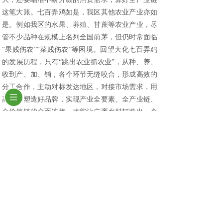
这笔大账。七百弄鸡如是，我区其他农业产业亦如
是。例如我区的水果、养殖、甘蔗等农业产业，尽
管不少品种在规模上名列全国前茅，但仍时常面临
“果贱伤农”“菜贱伤农”等困境。回望大化七百弄鸡
的发展历程，只有“跳出农业抓农业”，从种、养、
收到产、加、销，各个环节无缝咬合，形成高效的
分工合作，主动对标发达地区，对接市场需求，用
高标准塑造好品牌，实现产业全要素、全产业链、
全价值链的全面连接，才能让广袤乡村打造出一个
个高附加值的富民产业。
产业兴，则乡村兴。现代农业竞争，已由产品
之间的竞争，转为产业链之间的竞争。加快推进农
业产业链整合，有利于弥补传统农业经营方式竞争
优势的不足；加快推进农业结构调整、促进农民增
收，才能不断推动我区由农业大区，发展成为农业
强区。（尹之口）