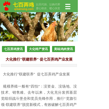
以买代捐、以购代帮
爱心助农、暖心扶贫
七百弄鸡资讯
大化特产资讯
美味鸡肉资讯
大化推行"联建联养" 促七百弄鸡产业发展
大化推行"联建联养" 促七百弄鸡产业发展
规模养殖一般有“四怕”：没资金、没场地、没
技术、销售难。去年以来，大化充分发挥基层
党组织战斗堡垒和党员先锋作用，推行“党旗引
领·联建联养”脱贫新模式，有效破解七百弄鸡产