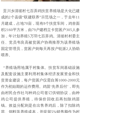
贡川乡清坡村七百弄鸡扶贫养殖场是大化已建
成的2个县级“联建联养”示范场之一，于去年11
月建成，占地70亩，现有8个扶贫车间，鸡舍面
积2160平方米，由79户建档立卡贫困户305人参
加，年计划养殖5万羽七百弄鸡。清坡村村委主
任、党员韦良高被贫困户协商推荐为该养殖场
固定管理员，贫困户则每天再按户轮派2人协助
喂养。
“养殖场用地属于村集体。扶贫车间基础设施
及配套设施主要利用村集体经济发展资金和扶
贫资金建设，每户贫困户仅需自筹1000-2000元
作为初始期的运作费用。鸡苗‘先养后付’，即先
由村民合作社与种鸡公司签订供销协议，由种
鸡公司提供养殖，待保价回收后再扣除鸡苗
钱。效益分配则是在出售养鸡后，除了扣除鸡
苗、饲料等养殖成本，并提留5%销售额作为村