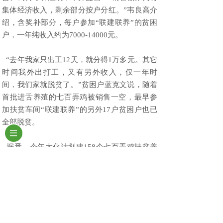
集体经济收入，剩余部分按户分红。”韦良高介
绍，含奖补部分，每户参加“联建联养”的贫困
户，一年纯收入约为7000-14000元。
“去年我家只出工12天，就分得1万多元。其它
时间我外出打工，又有另外收入，仅一年时
间，我们家就脱贫了。”贫困户蓝克文说，随着
首批进舌养殖的七百弄鸡被销售一空，最早参
加扶贫车间“联建联养”的另外17户贫困户也已
全部脱贫。
据悉，今年大化计划建158个七百弄鸡扶贫养
殖场，现已动工建设139个，已完工110个，已
投苗养鸡99个。截至今年9月底止，大化全县已
养殖七百弄鸡135万羽，其中“联建联养”扶贫养
殖场发展养鸡33万羽。各扶贫养殖场已累计向
区内外市场销售七百弄鸡约15万羽，销售收入
787万元。